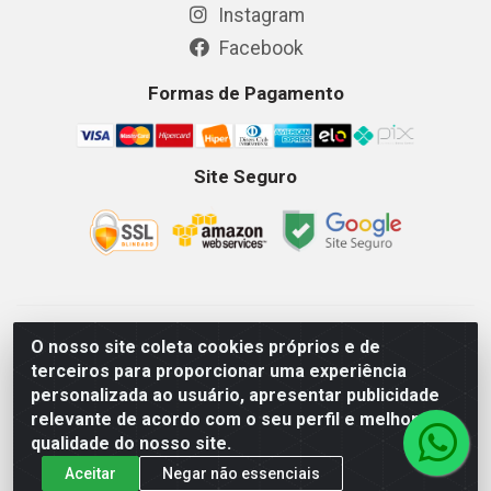
Instagram
Facebook
Formas de Pagamento
Site Seguro
GKSEG EPI Maquinas e Equipamentos LTDA - Av. Getulio
O nosso site coleta cookies próprios e de
Vargas, 2066 Centro, Imperatriz/MA - CEP 65.903-280 - CNPJ
terceiros para proporcionar uma experiência
11.191.946/0001-07 - Horários: Segunda-Sexta 08as18hs,
personalizada ao usuário, apresentar publicidade
Sábados 08as12hs
relevante de acordo com o seu perfil e melhorar a
qualidade do nosso site.
Aceitar
Negar não essenciais