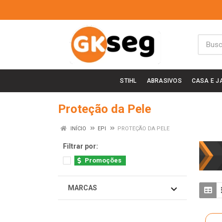
STIHL
ABRASIVOS
CASA E J
Proteção da Pele
INÍCIO
EPI
PROTEÇÃO DA PELE
Filtrar por:
Promoções
MARCAS