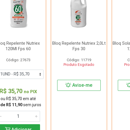
loq Repelente Nutriex
Bloq Repelente Nutriex 2,0Lt
Bloq Sol
120Ml Fps 60
Fps 30
1
Código: 27673
Código: 11719
C
Produto Esgotado
Pro
Avise-me
R$ 35,70
no PIX
ou R$ 35,70 em até
 de R$ 11,90
sem juros
Adicionar