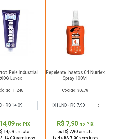
ot. Pele Industrial
Repelente Insetos 04 Nutriex
200G Luvex
Spray 100Ml
ódigo: 11248
Código: 30278
14,09
R$ 7,90
no PIX
no PIX
$ 14,09 em até
ou R$ 7,90 em até
R$ 14,09
sem juros
1x de R$ 7,90
sem juros