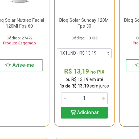
oq Solar Nutriex Facial
Bloq Solar Sunday 120Ml
Bloq S
120Ml Fps 60
Fps 30
Código: 27472
Código: 13135
C
Produto Esgotado
Pro
Avise-me
R$ 13,19
no PIX
ou R$ 13,19 em até
1x de R$ 13,19
sem juros
Adicionar