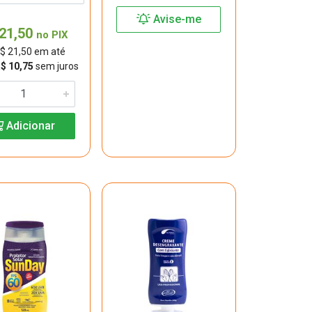
Avise-me
21,50
no PIX
$ 21,50 em até
R$ 10,75
sem juros
Adicionar