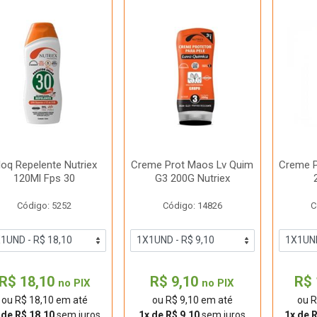
loq Repelente Nutriex
Creme Prot Maos Lv Quim
Creme Pr
120Ml Fps 30
G3 200G Nutriex
Código: 5252
Código: 14826
C
R$ 18,10
R$ 9,10
R$ 
no PIX
no PIX
ou R$ 18,10 em até
ou R$ 9,10 em até
ou R
 de R$ 18,10
sem juros
1x de R$ 9,10
sem juros
1x de 