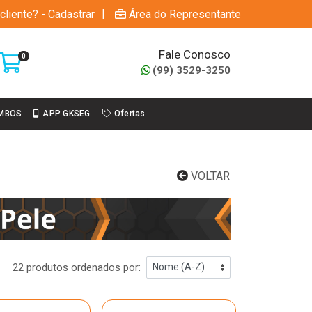
|
cliente? - Cadastrar
Área do Representante
Fale Conosco
0
(99) 3529-3250
MBOS
APP GKSEG
Ofertas
VOLTAR
22 produtos ordenados por: