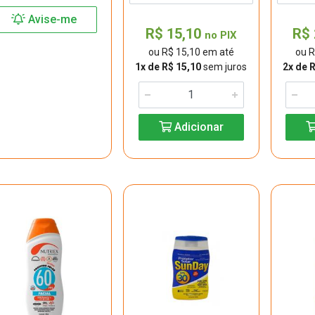
Avise-me
R$ 15,10
R$ 
no PIX
ou R$ 15,10 em até
ou R
1x de R$ 15,10
sem juros
2x de 
Adicionar