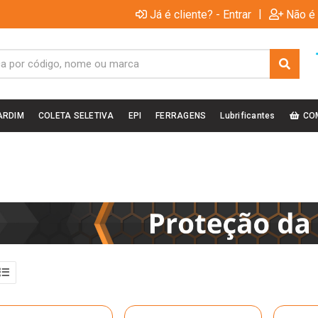
|
Já é cliente? - Entrar
Não é 
ARDIM
COLETA SELETIVA
EPI
FERRAGENS
Lubrificantes
CO