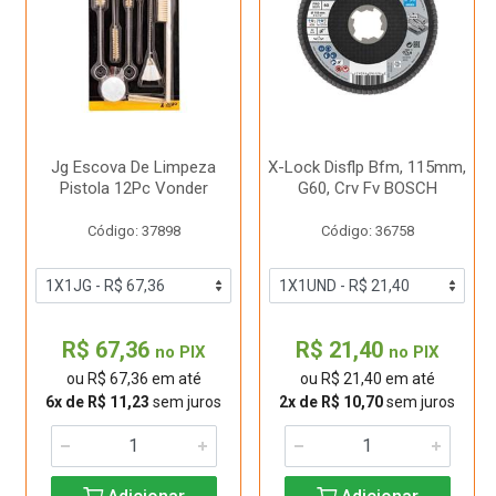
Jg Escova De Limpeza
X-Lock Disflp Bfm, 115mm,
Pistola 12Pc Vonder
G60, Crv Fv BOSCH
Código: 37898
Código: 36758
R$ 67,36
R$ 21,40
no PIX
no PIX
ou R$ 67,36 em até
ou R$ 21,40 em até
6x de R$ 11,23
sem juros
2x de R$ 10,70
sem juros