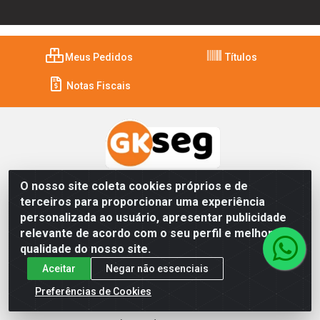
Meus Pedidos
Títulos
Notas Fiscais
O nosso site coleta cookies próprios e de
Institucional
terceiros para proporcionar uma experiência
Quem Somos
personalizada ao usuário, apresentar publicidade
relevante de acordo com o seu perfil e melhorar a
Como comprar
qualidade do nosso site.
Aceitar
Negar não essenciais
Política de Privacidade
Preferências de Cookies
Política de Troca e Devolução