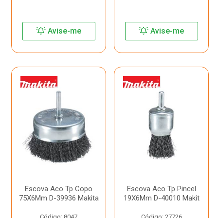
Avise-me
Avise-me
Escova Aco Tp Copo
Escova Aco Tp Pincel
75X6Mm D-39936 Makita
19X6Mm D-40010 Makit
Código: 8047
Código: 27726