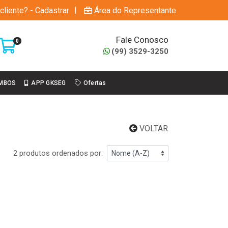
|
cliente? - Cadastrar
Área do Representante
Fale Conosco
0
(99) 3529-3250
MBOS
APP GKSEG
Ofertas
VOLTAR
2 produtos ordenados por: