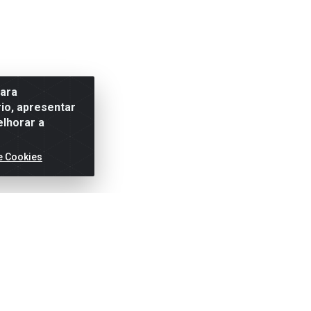
para
io, apresentar
elhorar a
e Cookies