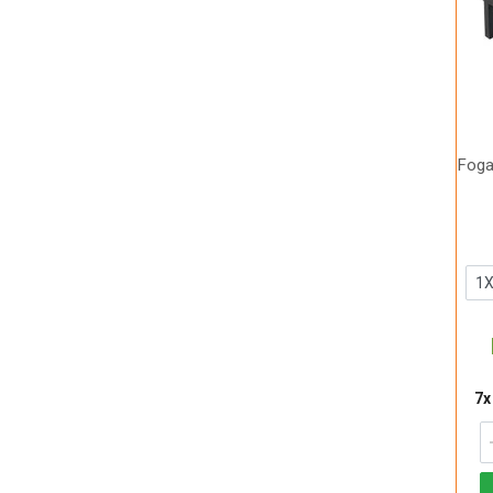
Foga
7x