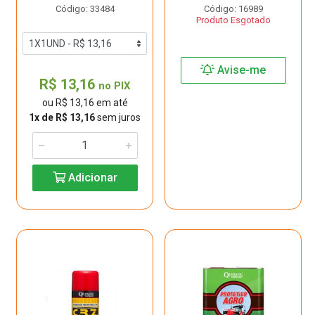
Código: 33484
Código: 16989
Produto Esgotado
Avise-me
R$ 13,16
no PIX
ou R$ 13,16 em até
1x de R$ 13,16
sem juros
Adicionar