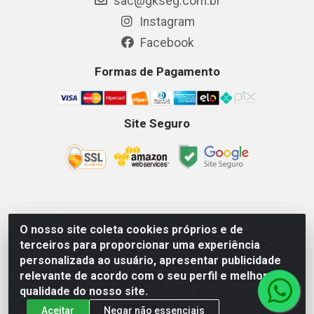
sac@gkseg.com.br
Instagram
Facebook
Formas de Pagamento
Site Seguro
GKSEG EPI Maquinas e Equipamentos LTDA - Av. Getulio
O nosso site coleta cookies próprios e de
Vargas, 2066 Centro, Imperatriz/MA - CEP 65.903-280 -
terceiros para proporcionar uma experiência
CNPJ 11.191.946/0001-07 - Horários: Segunda-Sexta
personalizada ao usuário, apresentar publicidade
08as18hs, Sábados 08as12hs
relevante de acordo com o seu perfil e melhorar a
qualidade do nosso site.
Aceitar
Negar não essenciais