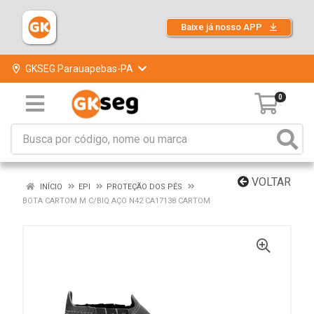
Baixe já nosso APP
GKSEG Parauapebas-PA
0
VOLTAR
INÍCIO
EPI
PROTEÇÃO DOS PÉS
BOTA CARTOM M C/BIQ AÇO N42 CA17138 CARTOM