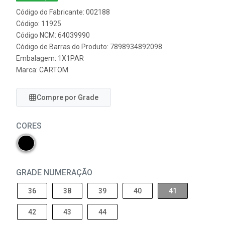
Código do Fabricante: 002188
Código: 11925
Código NCM: 64039990
Código de Barras do Produto: 7898934892098
Embalagem: 1X1PAR
Marca:
CARTOM
Compre por Grade
CORES
GRADE NUMERAÇÃO
36
38
39
40
41
42
43
44