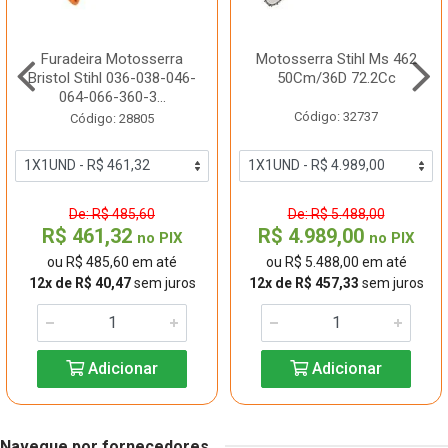
Furadeira Motosserra
Motosserra Stihl Ms 462
Bristol Stihl 036-038-046-
50Cm/36D 72.2Cc
064-066-360-3...
Código: 32737
Código: 28805
De: R$ 485,60
De: R$ 5.488,00
R$ 461,32
R$ 4.989,00
no PIX
no PIX
ou R$ 485,60 em até
ou R$ 5.488,00 em até
12x de R$ 40,47
sem juros
12x de R$ 457,33
sem juros
Adicionar
Adicionar
Navegue por fornecedores