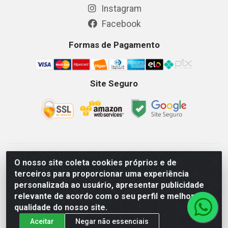
Instagram
Facebook
Formas de Pagamento
Site Seguro
GKSEG EPI Maquinas e Equipamentos LTDA - Av. Getulio
O nosso site coleta cookies próprios e de
Vargas, 2066 Centro, Imperatriz/MA - CEP 65.903-280 - CNPJ
terceiros para proporcionar uma experiência
11.191.946/0001-07 - Horários: Segunda-Sexta 08as18hs,
personalizada ao usuário, apresentar publicidade
Sábados 08as12hs
relevante de acordo com o seu perfil e melhorar a
qualidade do nosso site.
Aceitar
Negar não essenciais