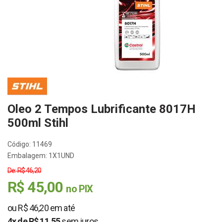
Oleo 2 Tempos Lubrificante 8017H
500ml Stihl
Código: 11469
Embalagem: 1X1UND
De: R$ 46,20
R$ 45,00
no PIX
ou R$ 46,20 em até
4x de R$ 11,55
sem juros