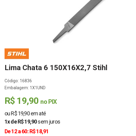
Lima Chata 6 150X16X2,7 Stihl
Código: 16836
Embalagem: 1X1UND
R$ 19,90
no PIX
ou R$ 19,90 em até
1x de R$ 19,90
sem juros
De 12 a 60: R$ 18,91