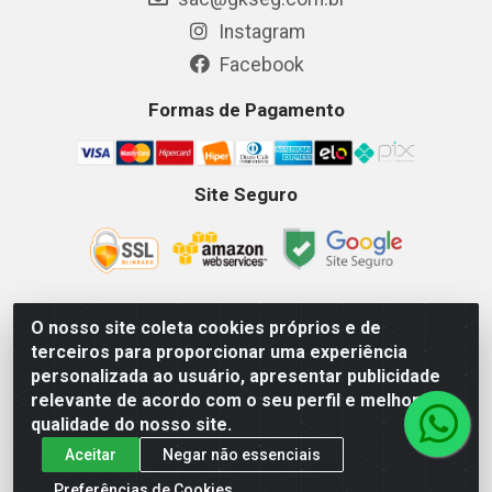
Instagram
Facebook
Formas de Pagamento
Site Seguro
O nosso site coleta cookies próprios e de
terceiros para proporcionar uma experiência
GKSEG EPI Maquinas e Equipamentos LTDA - Av. Getulio
personalizada ao usuário, apresentar publicidade
Vargas, 2066 Centro, Imperatriz/MA - CEP 65.903-280 - CNPJ
relevante de acordo com o seu perfil e melhorar a
11.191.946/0001-07 - Horários: Segunda-Sexta 08as18hs,
qualidade do nosso site.
Sábados 08as12hs
Aceitar
Negar não essenciais
Preferências de Cookies