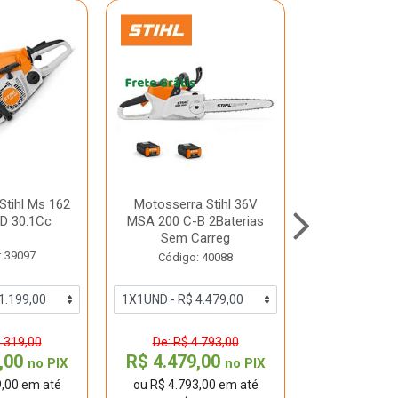
Stihl Ms 162
Motosserra Stihl 36V
Motosserra S
D 30.1Cc
MSA 200 C-B 2Baterias
40Cm 6
Sem Carreg
: 39097
Código:
Código: 40088
1.319,00
De: R$ 4.793,00
De: R$ 4
9,00
R$ 4.479,00
R$ 4.129
no PIX
no PIX
9,00 em até
ou R$ 4.793,00 em até
ou R$ 4.542