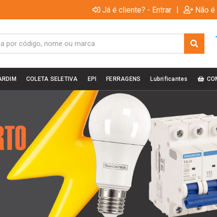
|
Já é cliente? - Entrar
Não é 
ARDIM
COLETA SELETIVA
EPI
FERRAGENS
Lubrificantes
CO