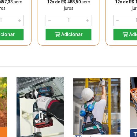
 457,33
sem
12x de R$ 488,50
sem
12x de R$ 
ros
juros
ju
cionar
Adicionar
Adi