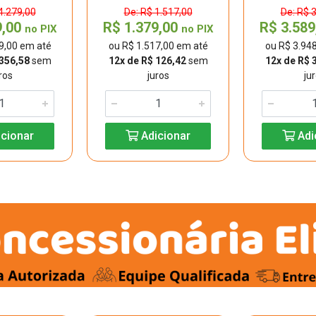
4.279,00
De: R$ 1.517,00
De: R$ 
9,00
R$ 1.379,00
R$ 3.58
no PIX
no PIX
9,00 em até
ou R$ 1.517,00 em até
ou R$ 3.94
 356,58
sem
12x de R$ 126,42
sem
12x de R$ 
ros
juros
ju
cionar
Adicionar
Adi