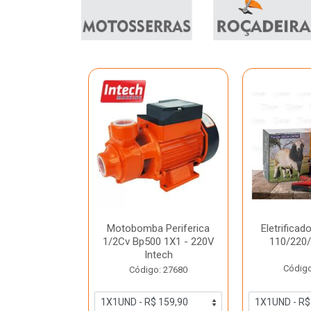
or Organico
Motobomba Periferica
Eletrificad
TRO25 2,0cv
1/2Cv Bp500 1X1 - 220V
110/220
332 Tramo...
Intech
Código
o: 47306
Código: 27680