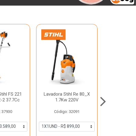
tihl FS 221
Lavadora Stihl Re 80_X
Perfurador d
2-2 37.7Cc
1.7Kw 220V
BT 131 36,3
: 37930
Código: 32091
Código: