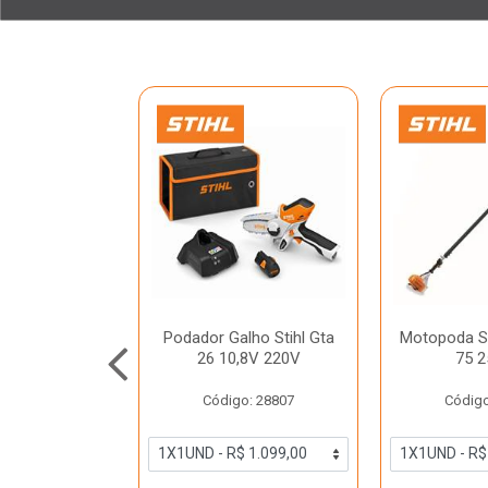
de Solo Stihl
Podador Galho Stihl Gta
Motopoda S
3Cc S/ Broca
26 10,8V 220V
75 2
o: 21891
Código: 28807
Código