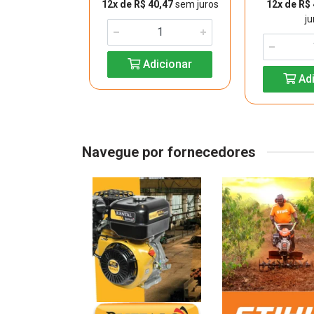
 378,50
sem
12x de R$ 40,47
sem juros
12x de R$
uros
ju
Adicionar
icionar
Adi
Navegue por fornecedores