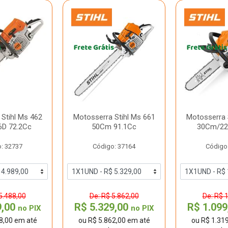
Stihl Ms 462
Motosserra Stihl Ms 661
Motosserra 
D 72.2Cc
50Cm 91.1Cc
30Cm/22
: 32737
Código: 37164
Código
5.488,00
De: R$ 5.862,00
De: R$ 
9,00
R$ 5.329,00
R$ 1.09
no PIX
no PIX
8,00 em até
ou R$ 5.862,00 em até
ou R$ 1.31