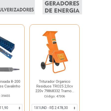
Enxada 8-200
Triturador Organico
Motobomba 
es Cavalinho
Residuos TRO25 2,0cv
1/2Cv Bp500
220v 79868332 Tramo...
Int
: 39455
Código: 47306
Código: