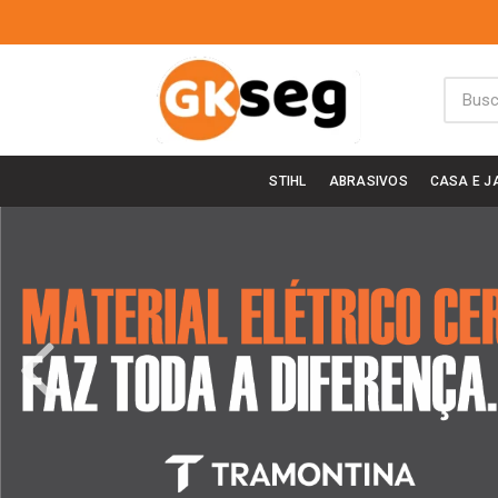
STIHL
ABRASIVOS
CASA E J