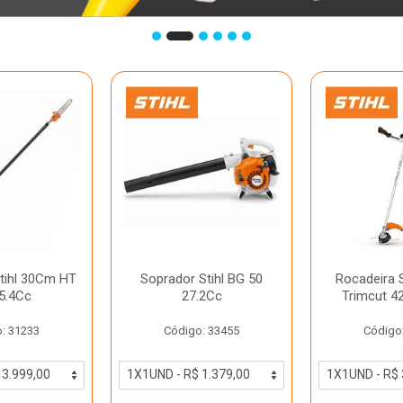
tihl 30Cm HT
Soprador Stihl BG 50
Rocadeira S
5.4Cc
27.2Cc
Trimcut 4
: 31233
Código: 33455
Código