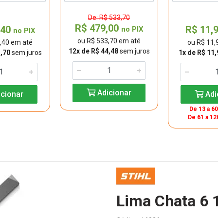
De: R$ 533,70
R$ 479,00
,40
R$ 11,
no PIX
no PIX
ou R$ 533,70 em até
,40 em até
ou R$ 11,
12x de R$ 44,48
sem juros
1,70
sem juros
1x de R$ 11,
Adicionar
cionar
Adi
De 13 a 60
De 61 a 12
Lima Chata 6 