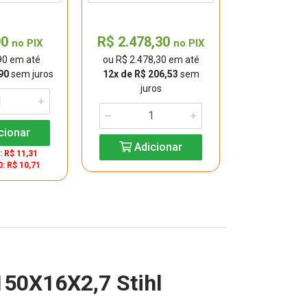
De: R$ 
R$ 159,
90
R$ 2.478,30
no PIX
no PIX
ou R$ 172,
90 em até
ou R$ 2.478,30 em até
12x de R$ 14,
90
sem juros
12x de R$ 206,53
sem
juros
Adic
cionar
Adicionar
: R$ 11,31
0: R$ 10,71
150X16X2,7 Stihl