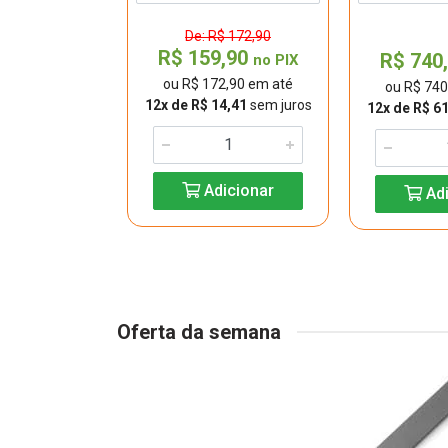
De: R$ 172,90
R$ 159,90
8,30
R$ 740
no PIX
no PIX
ou R$ 172,90 em até
78,30 em até
ou R$ 740
12x de R$ 14,41
sem juros
 206,53
sem
12x de R$ 6
uros
Adicionar
Adi
icionar
Oferta da semana