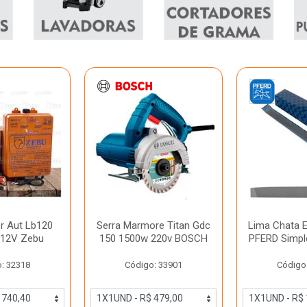
or Aut Lb120
Serra Marmore Titan Gdc
Lima Chata 
/12V Zebu
150 1500w 220v BOSCH
PFERD Simpl
: 32318
Código: 33901
Código