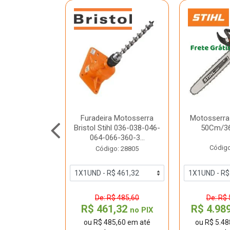
 Stihl Ms 363
Furadeira Motosserra
Motosserra 
 62,6Cc
Bristol Stihl 036-038-046-
50Cm/36
064-066-360-3...
o: 40262
Código
Código: 28805
 4.542,00
De: R$ 485,60
De: R$ 
9,00
R$ 461,32
R$ 4.98
no PIX
no PIX
42,00 em até
ou R$ 485,60 em até
ou R$ 5.48