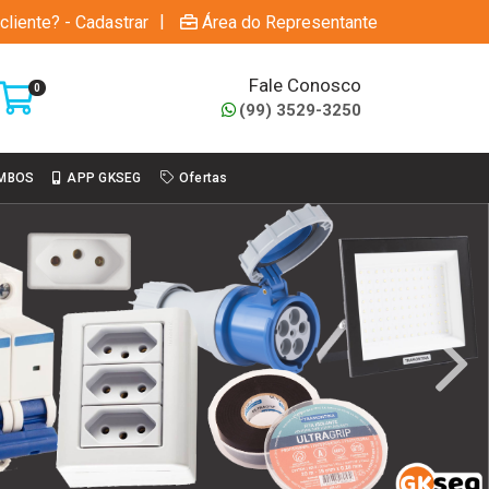
|
cliente? - Cadastrar
Área do Representante
Fale Conosco
0
(99) 3529-3250
MBOS
APP GKSEG
Ofertas