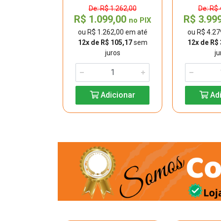
De: R$ 1.262,00
De: R$ 
R$ 1.099,00
R$ 3.99
7,00
no PIX
no PIX
ou R$ 1.262,00 em até
ou R$ 4.27
07,00 em até
12x de R$ 105,17
sem
12x de R$
 417,25
sem
juros
ju
uros
Adicionar
Adi
icionar