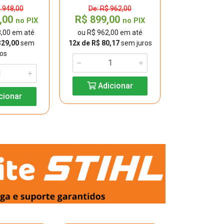
3.948,00
De: R$ 962,00
9,00
R$ 899,00
R$ 5.007
no PIX
no PIX
8,00 em até
ou R$ 962,00 em até
ou R$ 5.007
329,00
sem
12x de R$ 80,17
sem juros
12x de R$ 4
ros
jur
Adicionar
cionar
Adic