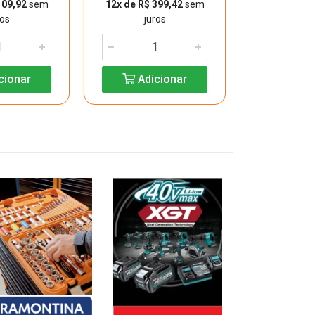
109,92
sem
12x de R$ 399,42
sem
12x de R$ 3
ros
juros
jur
cionar
Adicionar
Adic