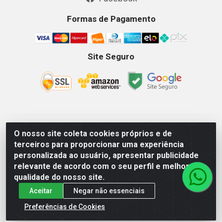
Formas de Pagamento
Site Seguro
GKSEG EPI Maquinas e Equipamentos LTDA - Av. Getulio
O nosso site coleta cookies próprios e de
Vargas, 2066 Centro, Imperatriz/MA - CEP 65.903-280 - CNPJ
terceiros para proporcionar uma experiência
11.191.946/0001-07 - Horários: Segunda-Sexta 08as18hs,
personalizada ao usuário, apresentar publicidade
Sábados 08as12hs
relevante de acordo com o seu perfil e melhorar a
qualidade do nosso site.
Aceitar
Negar não essenciais
Preferências de Cookies