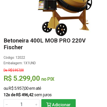
Betoneira 400L MOB PRO 220V
Fischer
Código: 12022
Embalagem: 1X1UND
De: R$ 5.957,00
R$ 5.299,00
no PIX
ou R$ 5.957,00 em até
12x de R$ 496,42
sem juros
Adicionar