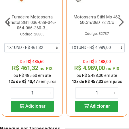
Furadeira Motosserra
Motosserra Stihl Ms 462
Bristol Stihl 036-038-046-
50Cm/36D 72.2Cc
064-066-360-3...
Código: 32737
Código: 28805
De: R$ 485,60
De: R$ 5.488,00
R$ 461,32
R$ 4.989,00
no PIX
no PIX
ou R$ 485,60 em até
ou R$ 5.488,00 em até
12x de R$ 40,47
sem juros
12x de R$ 457,33
sem juros
Adicionar
Adicionar
Navegue por fornecedores