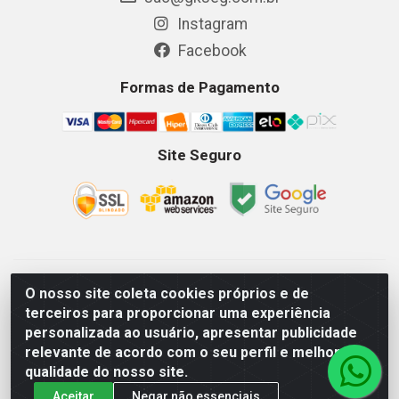
Instagram
Facebook
Formas de Pagamento
Site Seguro
GKSEG EPI Maquinas e Equipamentos LTDA - Av. Getulio
O nosso site coleta cookies próprios e de
Vargas, 2066 Centro, Imperatriz/MA - CEP 65.903-280 - CNPJ
terceiros para proporcionar uma experiência
11.191.946/0001-07 - Horários: Segunda-Sexta 08as18hs,
personalizada ao usuário, apresentar publicidade
Sábados 08as12hs
relevante de acordo com o seu perfil e melhorar a
qualidade do nosso site.
Aceitar
Negar não essenciais