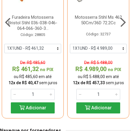
Furadeira Motosserra
Motosserra Stihl Ms 462
Bristol Stihl 036-038-046-
50Cm/36D 72.2Cc
064-066-360-3...
Código: 32737
Código: 28805
De: R$ 485,60
De: R$ 5.488,00
R$ 461,32
R$ 4.989,00
no PIX
no PIX
ou R$ 485,60 em até
ou R$ 5.488,00 em até
12x de R$ 40,47
sem juros
12x de R$ 457,33
sem juros
Adicionar
Adicionar
Navegue por fornecedores