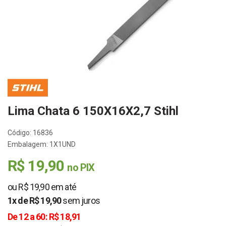
Lima Chata 6 150X16X2,7 Stihl
Código: 16836
Embalagem: 1X1UND
R$ 19,90
no PIX
ou R$ 19,90 em até
1x de R$ 19,90
sem juros
De 12 a 60: R$ 18,91