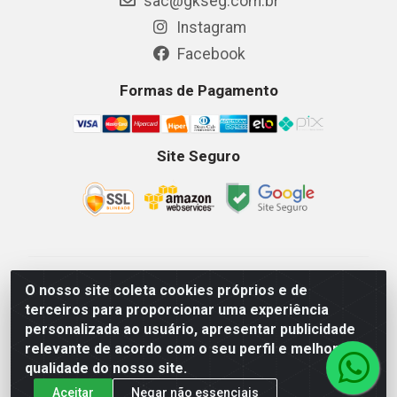
sac@gkseg.com.br
Instagram
Facebook
Formas de Pagamento
Site Seguro
GKSEG EPI Maquinas e Equipamentos LTDA - Av. Getulio
O nosso site coleta cookies próprios e de
Vargas, 2066 Centro, Imperatriz/MA - CEP 65.903-280 -
terceiros para proporcionar uma experiência
CNPJ 11.191.946/0001-07 - Horários: Segunda-Sexta
personalizada ao usuário, apresentar publicidade
08as18hs, Sábados 08as12hs
relevante de acordo com o seu perfil e melhorar a
qualidade do nosso site.
Aceitar
Negar não essenciais