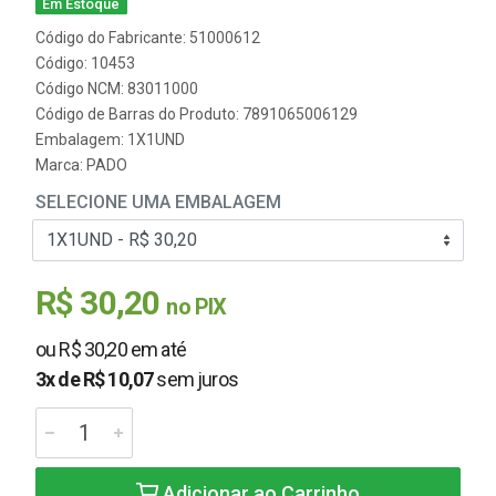
Em Estoque
Código do Fabricante: 51000612
Código: 10453
Código NCM: 83011000
Código de Barras do Produto: 7891065006129
Embalagem: 1X1UND
Marca:
PADO
SELECIONE UMA EMBALAGEM
R$ 30,20
no PIX
ou R$ 30,20 em até
3x de R$ 10,07
sem juros
Adicionar ao Carrinho