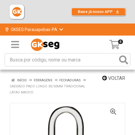
Baixe já nosso APP
GKSEG Parauapebas-PA
0
VOLTAR
INÍCIO
FERRAGENS
FECHADURAS
CADEADO PADO LONGO 30/50MM TRADICIONAL
LATAO MACICO