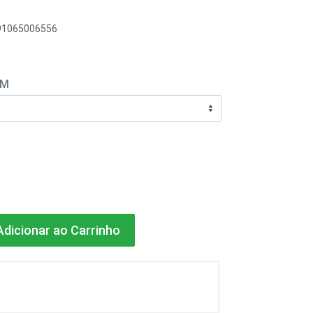
891065006556
EM
dicionar ao Carrinho