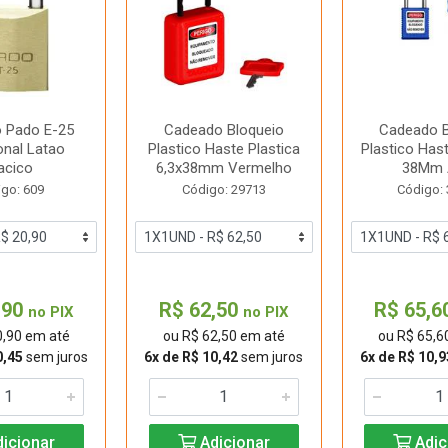
 Pado E-25
Cadeado Bloqueio
Cadeado B
onal Latao
Plastico Haste Plastica
Plastico Has
acico
6,3x38mm Vermelho
38Mm 
go: 609
Código: 29713
Código:
,90
R$ 62,50
R$ 65,6
no PIX
no PIX
0,90 em até
ou R$ 62,50 em até
ou R$ 65,6
0,45
sem juros
6x de R$ 10,42
sem juros
6x de R$ 10,9
icionar
Adicionar
Adic