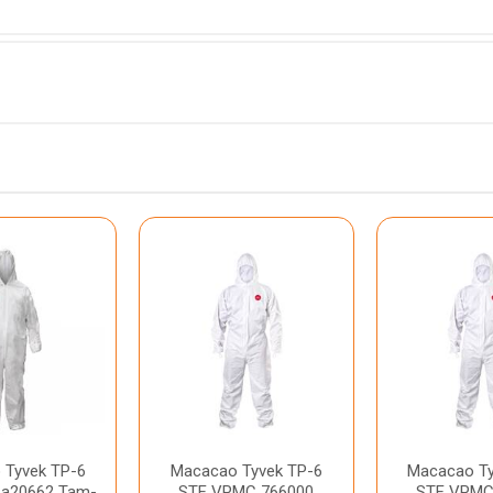
 Tyvek TP-6
Macacao Tyvek TP-6
Macacao Ty
Ca20662 Tam-
STF VPMC 766000
STF VPMC