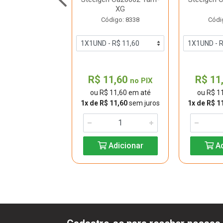
3 Tam-G Ansell
XG
digo: 31741
Código: 8338
Códi
10,10
R$ 11,60
R$ 11
no PIX
no PIX
 10,10 em até
ou R$ 11,60 em até
ou R$ 1
$ 10,10
sem juros
1x de R$ 11,60
sem juros
1x de R$ 1
Adicionar
Adicionar
Ad