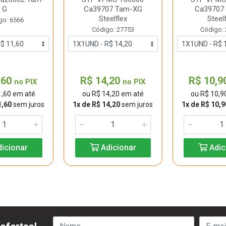
G
Ca39707 Tam-XG
Ca39707
Steelflex
Steel
go: 6566
Código: 27753
Código:
,60
R$ 14,20
R$ 10,9
no PIX
no PIX
1,60 em até
ou R$ 14,20 em até
ou R$ 10,9
1,60
sem juros
1x de R$ 14,20
sem juros
1x de R$ 10,9
icionar
Adicionar
Adic