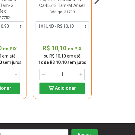
 Tam-G
Ca45613 Tam-M Ansell
Ca45613 Tam-G
flex
Código: 31739
Código: 31
 27752
0
R$ 10,10
R$ 10,10
no PIX
no PIX
0 em até
ou R$ 10,10 em até
ou R$ 10,10 
0
sem juros
1x de R$ 10,10
sem juros
1x de R$ 10,10
s
ionar
Adicionar
Adicio