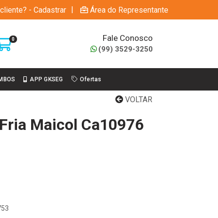
|
cliente? - Cadastrar
Área do Representante
Fale Conosco
0
(99) 3529-3250
MBOS
APP GKSEG
Ofertas
VOLTAR
Fria Maicol Ca10976
753