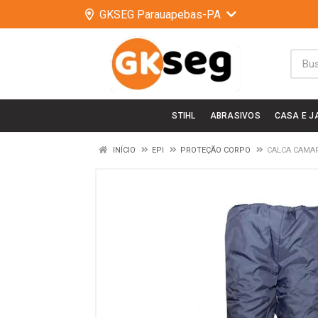
GKSEG Parauapebas-PA
STIHL
ABRASIVOS
CASA E J
INÍCIO
EPI
PROTEÇÃO CORPO
CALCA CAMAR