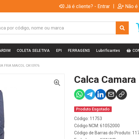
|
Já é cliente? - Entrar
Não é 
ARDIM
COLETA SELETIVA
EPI
FERRAGENS
Lubrificantes
CO
A FRIA MAICOL CA10976
Calca Camara 
Produto Esgotado
Código: 11753
Código NCM: 61052000
Código de Barras do Produto: 11