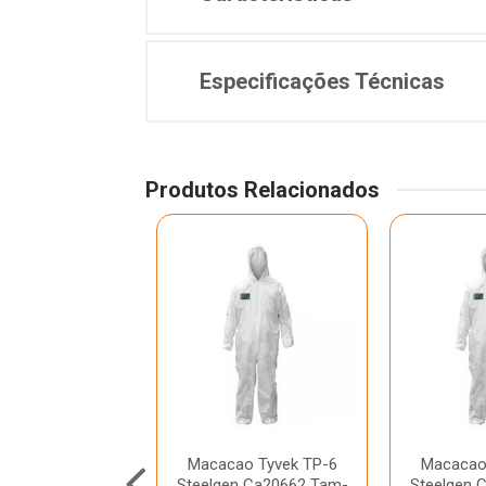
Especificações Técnicas
Produtos Relacionados
ao Tyvek TP-6
Macacao Tyvek TP-6
Macacao
7-200 Mod-111
Steelgen Ca20662 Tam-
Steelgen 