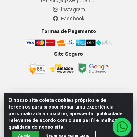
sac@gkseg.com.br
Instagram
Facebook
Formas de Pagamento
Site Seguro
GKSEG EPI Maquinas e Equipamentos LTDA - Av. Getulio
O nosso site coleta cookies próprios e de
Vargas, 2066 Centro, Imperatriz/MA - CEP 65.903-280 -
terceiros para proporcionar uma experiência
CNPJ 11.191.946/0001-07 - Horários: Segunda-Sexta
personalizada ao usuário, apresentar publicidade
08as18hs, Sábados 08as12hs
relevante de acordo com o seu perfil e melhorar a
qualidade do nosso site.
Aceitar
Negar não essenciais