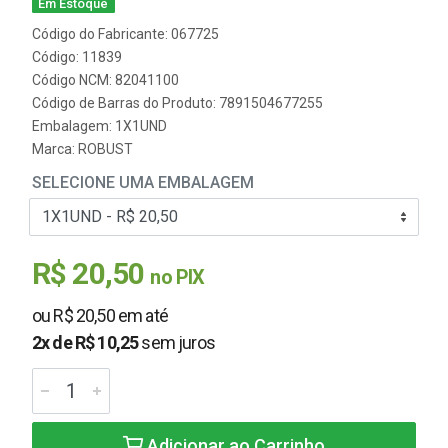
Em Estoque
Código do Fabricante: 067725
Código: 11839
Código NCM: 82041100
Código de Barras do Produto: 7891504677255
Embalagem: 1X1UND
Marca:
ROBUST
SELECIONE UMA EMBALAGEM
R$ 20,50
no PIX
ou R$ 20,50 em até
2x de R$ 10,25
sem juros
Adicionar ao Carrinho