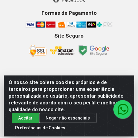
Facebook
Formas de Pagamento
Site Seguro
GKSEG EPI Maquinas e Equipamentos LTDA - Av. Getulio
O nosso site coleta cookies próprios e de
Vargas, 2066 Centro, Imperatriz/MA - CEP 65.903-280 -
terceiros para proporcionar uma experiência
CNPJ 11.191.946/0001-07 - Horários: Segunda-Sexta
personalizada ao usuário, apresentar publicidade
08as18hs, Sábados 08as12hs
relevante de acordo com o seu perfil e melhorar a
qualidade do nosso site.
Aceitar
Negar não essenciais
Preferências de Cookies