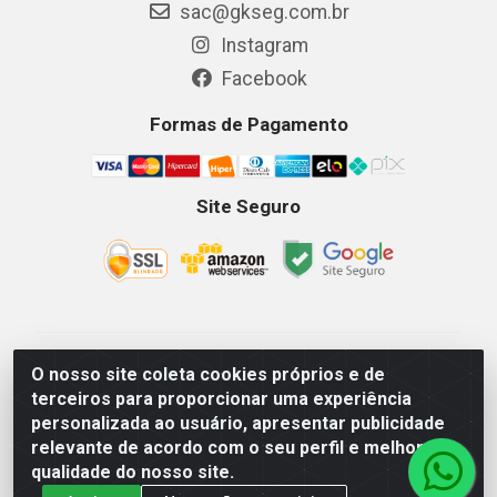
sac@gkseg.com.br
Instagram
Facebook
Formas de Pagamento
Site Seguro
GKSEG EPI Maquinas e Equipamentos LTDA - Av. Getulio
O nosso site coleta cookies próprios e de
Vargas, 2066 Centro, Imperatriz/MA - CEP 65.903-280 -
terceiros para proporcionar uma experiência
CNPJ 11.191.946/0001-07 - Horários: Segunda-Sexta
personalizada ao usuário, apresentar publicidade
08as18hs, Sábados 08as12hs
relevante de acordo com o seu perfil e melhorar a
qualidade do nosso site.