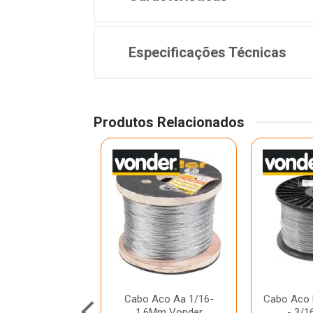
Especificações Técnicas
Produtos Relacionados
 Sling 03.0T X
Cabo Aco Aa 1/16-
Cabo Aco 
t Amarelo 7:1
1,6Mm Vonder
- 3/1