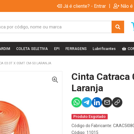
|
Já é cliente? - Entrar
Não é 
ARDIM
COLETA SELETIVA
EPI
FERRAGENS
Lubrificantes
CO
CA 03.0T X 05MT CM-50 LARANJA
Cinta Catraca
Laranja
Produto Esgotado
Código do Fabricante: CAAC5I0
Código: 11015