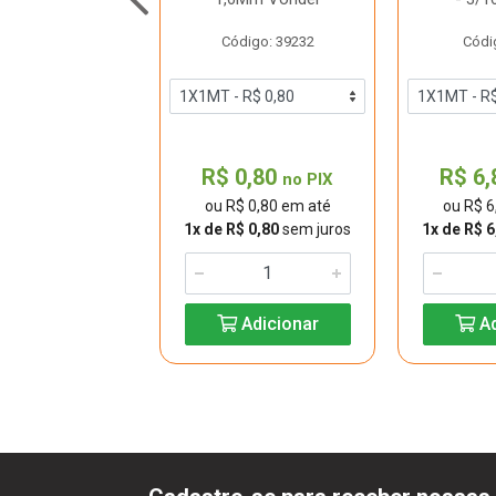
digo: 48075
Código: 39232
Códi
78,60
R$ 0,80
R$ 6
no PIX
no PIX
 78,60 em até
ou R$ 0,80 em até
ou R$ 6
$ 11,23
sem juros
1x de R$ 0,80
sem juros
1x de R$ 6
Adicionar
Adicionar
Ad