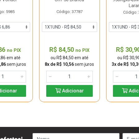
Lara
go: 5985
Código: 37787
Código:
,86
R$ 84,50
R$ 30,9
no PIX
no PIX
,86 em até
ou R$ 84,50 em até
ou R$ 30,9
,86
sem juros
8x de R$ 10,56
sem juros
3x de R$ 10,3
icionar
Adicionar
Adic