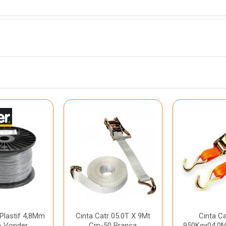
Plastif 4,8Mm
Cinta Catr 05.0T X 9Mt
Cinta C
6 Vonder
Cm-50 Branca
950Kgx04,0M