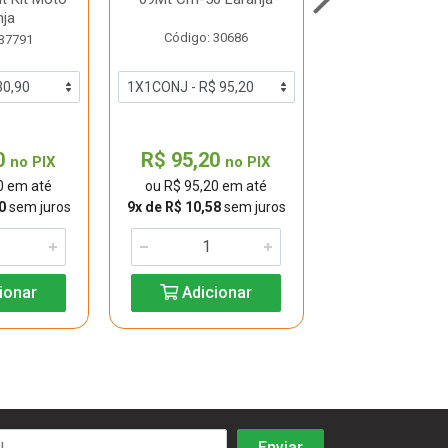
nja
Código: 30686
Código: 48
 37791
0
R$ 95,20
R$ 78,60
no PIX
no PIX
0 em até
ou R$ 95,20 em até
ou R$ 78,60 
0
sem juros
9x de R$ 10,58
sem juros
7x de R$ 11,23
s
ionar
Adicionar
Adicio