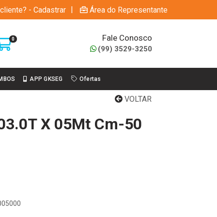
|
cliente? - Cadastrar
Área do Representante
Fale Conosco
0
(99) 3529-3250
MBOS
APP GKSEG
Ofertas
VOLTAR
 03.0T X 05Mt Cm-50
8005000