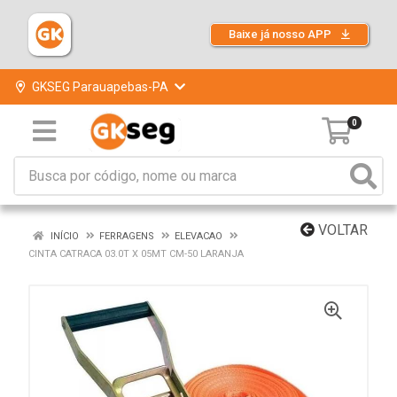
Baixe já nosso APP
GKSEG Parauapebas-PA
0
VOLTAR
INÍCIO
FERRAGENS
ELEVACAO
CINTA CATRACA 03.0T X 05MT CM-50 LARANJA