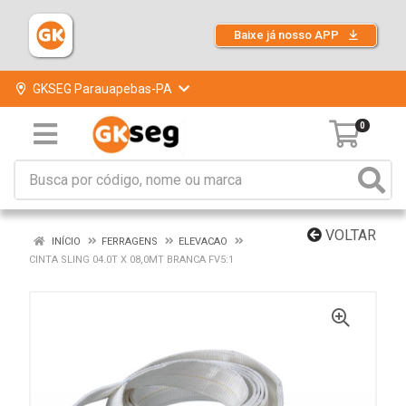
Baixe já nosso APP
GKSEG Parauapebas-PA
0
VOLTAR
INÍCIO
FERRAGENS
ELEVACAO
CINTA SLING 04.0T X 08,0MT BRANCA FV5:1