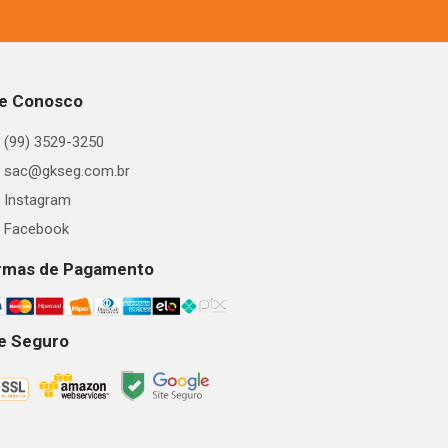
le Conosco
(99) 3529-3250
sac@gkseg.com.br
Instagram
Facebook
rmas de Pagamento
te Seguro