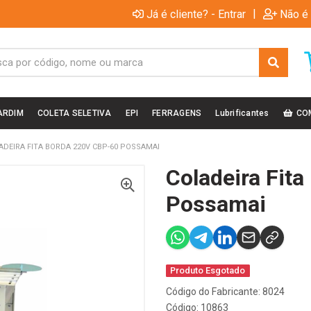
|
Já é cliente? - Entrar
Não é 
ARDIM
COLETA SELETIVA
EPI
FERRAGENS
Lubrificantes
CO
ADEIRA FITA BORDA 220V CBP-60 POSSAMAI
Coladeira Fit
Possamai
Produto Esgotado
Código do Fabricante: 8024
Código: 10863