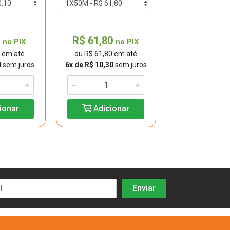
0
R$ 61,80
R$ 8,10
no PIX
no PIX
n
0 em até
ou R$ 61,80 em até
ou R$ 8,10 e
0
sem juros
6x de R$ 10,30
sem juros
1x de R$ 8,10
se
ionar
Adicionar
Adicio