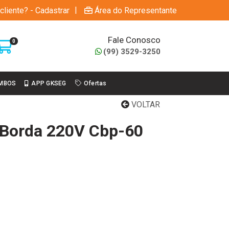
|
cliente? - Cadastrar
Área do Representante
Fale Conosco
0
(99) 3529-3250
MBOS
APP GKSEG
Ofertas
VOLTAR
a Borda 220V Cbp-60