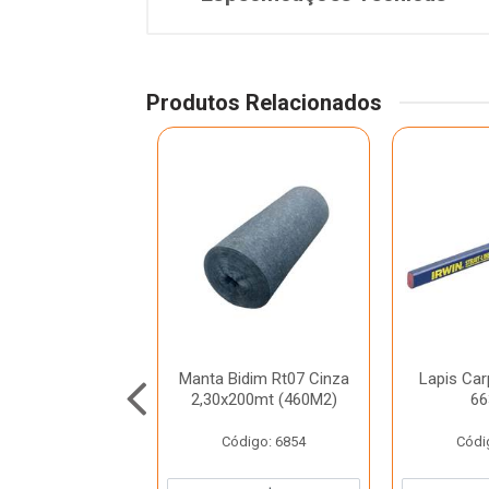
Produtos Relacionados
Retangular 930
Manta Bidim Rt07 Cinza
Lapis Carp
Condor
2,30x200mt (460M2)
66
digo: 42913
Código: 6854
Códi