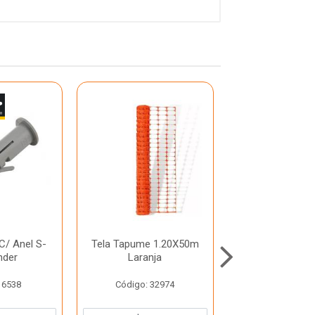
C/ Anel S-
Tela Tapume 1.20X50m
Broxa Retangu
nder
Laranja
Condor
 6538
Código: 32974
Código: 42