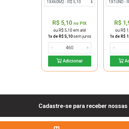
8,10
R$ 5,10
R$ 1
no PIX
no PIX
$ 8,10 em até
ou R$ 5,10 em até
ou R$ 1
$ 8,10
sem juros
1x de R$ 5,10
sem juros
1x de R$ 1
Adicionar
Adicionar
Ad
Cadastre-se para receber nossas 