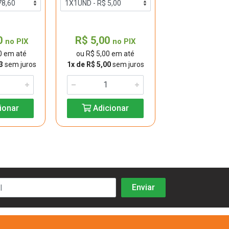
0
R$ 5,00
R$ 9,50
no PIX
no PIX
n
0 em até
ou R$ 5,00 em até
ou R$ 9,50 e
3
sem juros
1x de R$ 5,00
sem juros
1x de R$ 9,50
se
ionar
Adicionar
Adicio