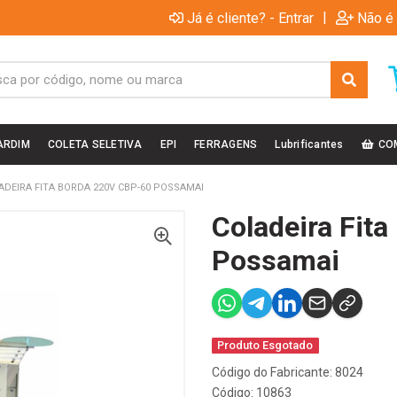
|
Já é cliente? - Entrar
Não é 
ARDIM
COLETA SELETIVA
EPI
FERRAGENS
Lubrificantes
CO
ADEIRA FITA BORDA 220V CBP-60 POSSAMAI
Coladeira Fit
Possamai
Produto Esgotado
Código do Fabricante: 8024
Código: 10863