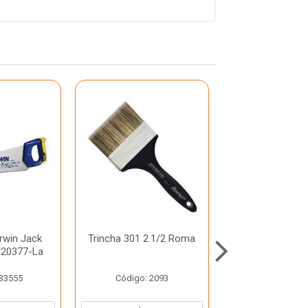
Irwin Jack
Trincha 301 2.1/2 Roma
Trincha 4 C
20377-La
 33555
Código: 2093
Código: 3