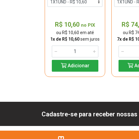
9,50
R$ 10,60
R$ 74
no PIX
no PIX
$ 9,50 em até
ou R$ 10,60 em até
ou R$ 7
$ 9,50
sem juros
1x de R$ 10,60
sem juros
7x de R$ 1
Adicionar
Adicionar
Ad
Cadastre-se para receber nossas 