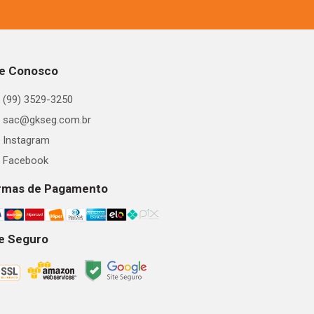
le Conosco
(99) 3529-3250
sac@gkseg.com.br
Instagram
Facebook
rmas de Pagamento
te Seguro