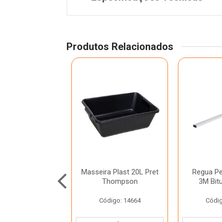
Produtos Relacionados
cha 4 Condor
Masseira Plast 20L Pret
Regua Pe
Thompson
3M Bit
ódigo: 370
Código: 14664
Códig