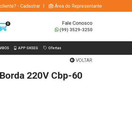
|
cliente? - Cadastrar
Área do Representante
Fale Conosco
0
(99) 3529-3250
MBOS
APP GKSEG
Ofertas
VOLTAR
a Borda 220V Cbp-60