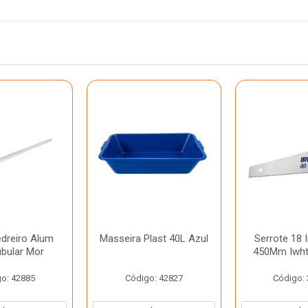
dreiro Alum
Masseira Plast 40L Azul
Serrote 18 
ubular Mor
450Mm Iwht
o: 42885
Código: 42827
Código: