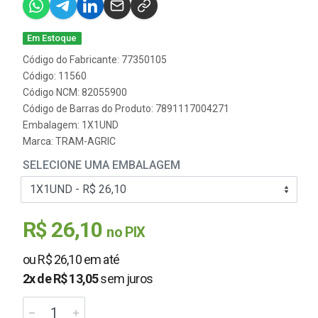
Em Estoque
Código do Fabricante: 77350105
Código: 11560
Código NCM: 82055900
Código de Barras do Produto: 7891117004271
Embalagem: 1X1UND
Marca:
TRAM-AGRIC
SELECIONE UMA EMBALAGEM
R$ 26,10
no PIX
ou R$ 26,10 em até
2x de R$ 13,05
sem juros