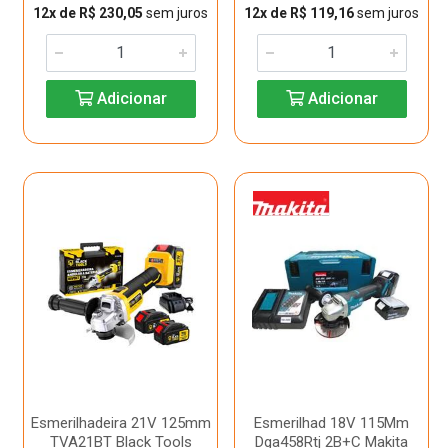
12x de R$ 230,05
sem juros
12x de R$ 119,16
sem juros
Adicionar
Adicionar
Esmerilhadeira 21V 125mm
Esmerilhad 18V 115Mm
TVA21BT Black Tools
Dga458Rtj 2B+C Makita