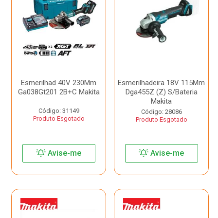
Esmerilhad 40V 230Mm
Esmerilhadeira 18V 115Mm
Ga038Gt201 2B+C Makita
Dga455Z (Z) S/Bateria
Makita
Código: 31149
Código: 28086
Produto Esgotado
Produto Esgotado
Avise-me
Avise-me