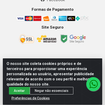
Formas de Pagamento
Site Seguro
GKSEG EPI Maquinas e Equipamentos LTDA - Av. Getulio
O nosso site coleta cookies próprios e de
Vargas, 2066 Centro, Imperatriz/MA - CEP 65.903-280 - CNPJ
terceiros para proporcionar uma experiência
11.191.946/0001-07 - Horários: Segunda-Sexta 08as18hs,
personalizada ao usuário, apresentar publicidade
Sábados 08as12hs
relevante de acordo com o seu perfil e melhorar a
qualidade do nosso site.
Aceitar
Negar não essenciais
Preferências de Cookies