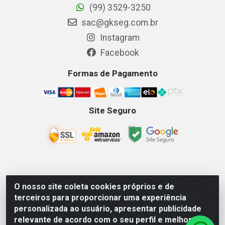
(99) 3529-3250
sac@gkseg.com.br
Instagram
Facebook
Formas de Pagamento
Site Seguro
GKSEG EPI Maquinas e Equipamentos LTDA - Av. Getulio
O nosso site coleta cookies próprios e de
Vargas, 2066 Centro, Imperatriz/MA - CEP 65.903-280 -
terceiros para proporcionar uma experiência
CNPJ 11.191.946/0001-07 - Horários: Segunda-Sexta
personalizada ao usuário, apresentar publicidade
08as18hs, Sábados 08as12hs
relevante de acordo com o seu perfil e melhorar a