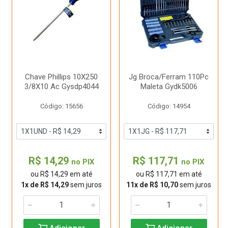
Chave Phillips 10X250
Jg Broca/Ferram 110Pc
3/8X10 Ac Gysdp4044
Maleta Gydk5006
Código: 15656
Código: 14954
R$ 14,29
R$ 117,71
no PIX
no PIX
ou R$ 14,29 em até
ou R$ 117,71 em até
1x de R$ 14,29
sem juros
11x de R$ 10,70
sem juros