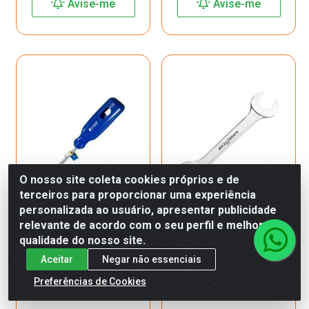
Avise-me
Avise-me
O nosso site coleta cookies próprios e de
terceiros para proporcionar uma experiência
personalizada ao usuário, apresentar publicidade
relevante de acordo com o seu perfil e melhorar a
Chave Fenda 10X250 3/8X10
Chave Fixa Gysp5111 -
qualidade do nosso site.
Acgysds4024
16X17
Aceitar
Negar não essenciais
Código: 15666
Código: 14996
Produto Esgotado
Produto Esgotado
Preferências de Cookies