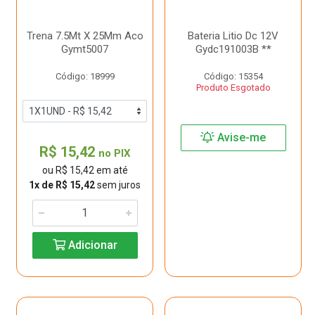
Trena 7.5Mt X 25Mm Aco
Bateria Litio Dc 12V
Gymt5007
Gydc191003B **
Código: 18999
Código: 15354
Produto Esgotado
Avise-me
R$ 15,42
no PIX
ou R$ 15,42 em até
1x de R$ 15,42
sem juros
Adicionar