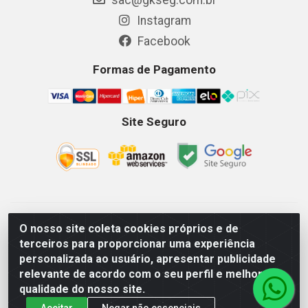
Instagram
Facebook
Formas de Pagamento
Site Seguro
GKSEG EPI Maquinas e Equipamentos LTDA - Av. Getulio
O nosso site coleta cookies próprios e de
Vargas, 2066 Centro, Imperatriz/MA - CEP 65.903-280 - CNPJ
terceiros para proporcionar uma experiência
11.191.946/0001-07 - Horários: Segunda-Sexta 08as18hs,
personalizada ao usuário, apresentar publicidade
Sábados 08as12hs
relevante de acordo com o seu perfil e melhorar a
qualidade do nosso site.
Aceitar
Negar não essenciais