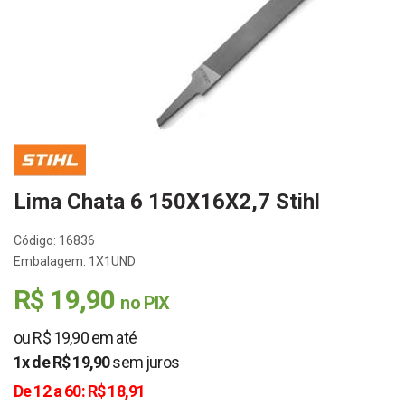
Lima Chata 6 150X16X2,7 Stihl
Código: 16836
Embalagem: 1X1UND
R$ 19,90
no PIX
ou R$ 19,90 em até
1x de R$ 19,90
sem juros
De 12 a 60: R$ 18,91