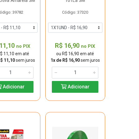
tiva Amarela 3M
101La 3M
ódigo: 39782
Código: 37320
11,10
R$ 16,90
no PIX
no PIX
$ 11,10 em até
ou R$ 16,90 em até
R$ 11,10
sem juros
1x de R$ 16,90
sem juros
Adicionar
Adicionar