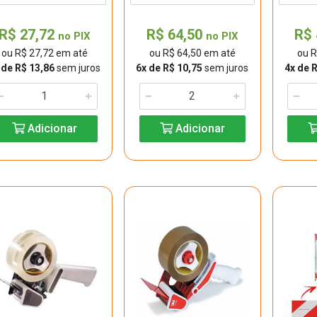
R$ 27,72
R$ 64,50
R$ 
no PIX
no PIX
ou R$ 27,72 em até
ou R$ 64,50 em até
ou R
 de R$ 13,86
sem juros
6x de R$ 10,75
sem juros
4x de 
Adicionar
Adicionar