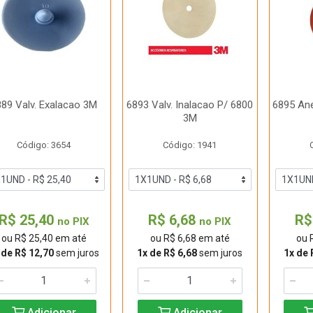
889 Valv. Exalacao 3M
6893 Valv. Inalacao P/ 6800
6895 An
3M
Código: 3654
Código: 1941
R$ 25,40
R$ 6,68
R$
no PIX
no PIX
ou R$ 25,40 em até
ou R$ 6,68 em até
ou 
 de R$ 12,70
sem juros
1x de R$ 6,68
sem juros
1x de 
Adicionar
Adicionar