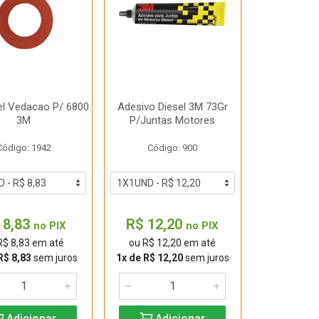
el Vedacao P/ 6800
Adesivo Diesel 3M 73Gr
3M
P/Juntas Motores
Código: 1942
Código: 900
 8,83
R$ 12,20
no PIX
no PIX
R$ 8,83 em até
ou R$ 12,20 em até
R$ 8,83
sem juros
1x de R$ 12,20
sem juros
Adicionar
Adicionar