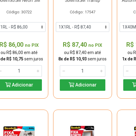
50Mmx05M Neon 3M
50Mmx5M Transp
Automo
Código: 30722
Código: 17547
C
R$ 86,00
R$ 87,40
R$ 
no PIX
no PIX
ou R$ 86,00 em até
ou R$ 87,40 em até
ou R
 de R$ 10,75
sem juros
8x de R$ 10,93
sem juros
1x de 
Adicionar
Adicionar