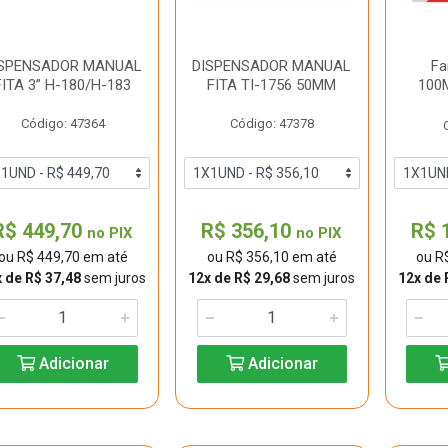
ISPENSADOR MANUAL
DISPENSADOR MANUAL
Fa
FITA 3” H-180/H-183
FITA TI-1756 50MM
100
Código: 47364
Código: 47378
R$ 449,70
R$ 356,10
R$ 
no PIX
no PIX
ou R$ 449,70 em até
ou R$ 356,10 em até
ou R
 de R$ 37,48
sem juros
12x de R$ 29,68
sem juros
12x de 
Adicionar
Adicionar