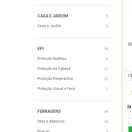
CASA E JARDIM
5
Casa e Jardim
5
6
EPI
44
Proteção Auditiva
5
Proteção da Cabeça
13
Proteção Respiratória
25
Proteção Visual e Face
1
2x
FERRAGENS
44
Fitas e Adesivos
34
Fixacao
5