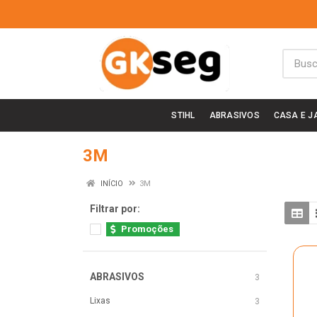
STIHL
ABRASIVOS
CASA E J
3M
INÍCIO
3M
Filtrar por:
Promoções
ABRASIVOS
3
Lixas
3