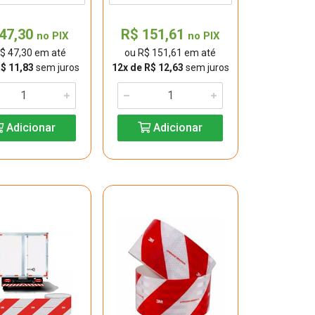
47,30
R$ 151,61
no PIX
no PIX
$ 47,30 em até
ou R$ 151,61 em até
R$ 11,83
sem juros
12x de R$ 12,63
sem juros
Adicionar
Adicionar