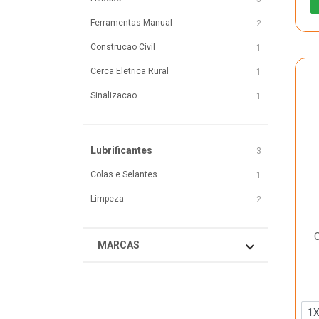
Ferramentas Manual
2
Construcao Civil
1
Cerca Eletrica Rural
1
Sinalizacao
1
Lubrificantes
3
Colas e Selantes
1
Limpeza
2
C
MARCAS