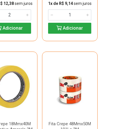
R$ 12,38
sem juros
1x de R$ 9,14
sem juros
Adicionar
Adicionar
Crepe 18Mmx40M
Fita Crepe 48Mmx50M