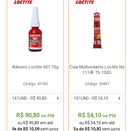
Adesivo Loctite 601 10g
Cola Multivedante Loctite Ns
1114F Tb 100G
Código: 41163
Código: 39437
R$ 90,80
R$ 54,10
no PIX
no PIX
ou R$ 90,80 em até
ou R$ 54,10 em até
9x de R$ 10,09
sem juros
5x de R$ 10,82
sem juros