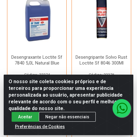
Desengraxante Loctite Sf
Desengripante Solvo Rust
7840 5,0L Natural Blue
Loctite Sf 8046 300Ml
Código: 32374
Código: 32376
Produto Esgotado
Produto Esgotado
O nosso site coleta cookies próprios e de
terceiros para proporcionar uma experiência
personalizada ao usuário, apresentar publicidade
Avise-me
Avise-me
relevante de acordo com o seu perfil e melhorar a
qualidade do nosso site.
Aceitar
Negar não essenciais
Preferências de Cookies