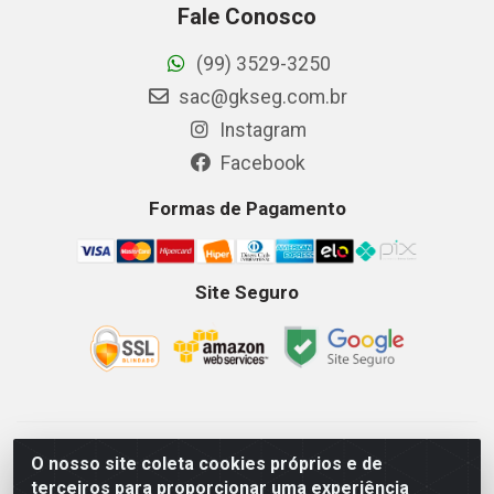
Fale Conosco
(99) 3529-3250
sac@gkseg.com.br
Instagram
Facebook
Formas de Pagamento
Site Seguro
GKSEG EPI Maquinas e Equipamentos LTDA - Av. Getulio
O nosso site coleta cookies próprios e de
Vargas, 2066 Centro, Imperatriz/MA - CEP 65.903-280 - CNPJ
terceiros para proporcionar uma experiência