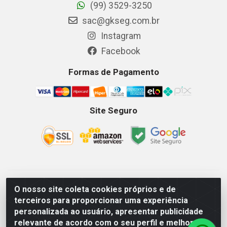
(99) 3529-3250
sac@gkseg.com.br
Instagram
Facebook
Formas de Pagamento
Site Seguro
GKSEG EPI Maquinas e Equipamentos LTDA - Av. Getulio
O nosso site coleta cookies próprios e de
Vargas, 2066 Centro, Imperatriz/MA - CEP 65.903-280 - CNPJ
terceiros para proporcionar uma experiência
11.191.946/0001-07 - Horários: Segunda-Sexta 08as18hs,
personalizada ao usuário, apresentar publicidade
Sábados 08as12hs
relevante de acordo com o seu perfil e melhorar a