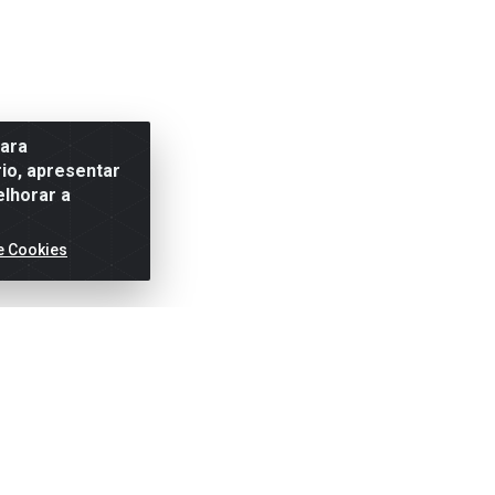
para
io, apresentar
elhorar a
e Cookies