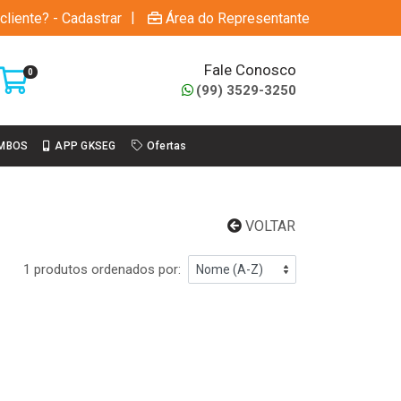
|
cliente? - Cadastrar
Área do Representante
Fale Conosco
0
(99) 3529-3250
MBOS
APP GKSEG
Ofertas
VOLTAR
1 produtos ordenados por: