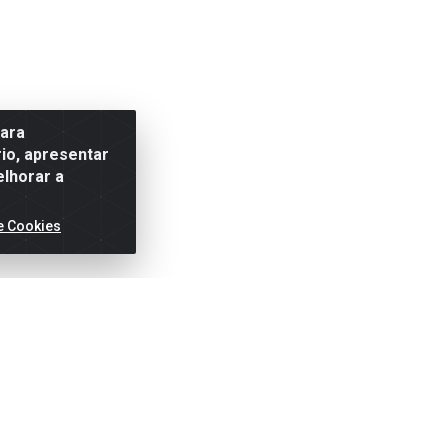
para
io, apresentar
elhorar a
e Cookies