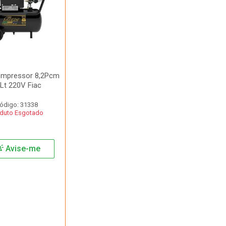
mpressor 8,2Pcm
Lt 220V Fiac
ódigo: 31338
duto Esgotado
Avise-me