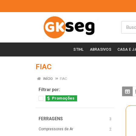
STIHL
ABRASIVOS
CASA E J
FIAC
INÍCIO
FIAC
Filtrar por:
Promoções
FERRAGENS
3
Compressores de Ar
2