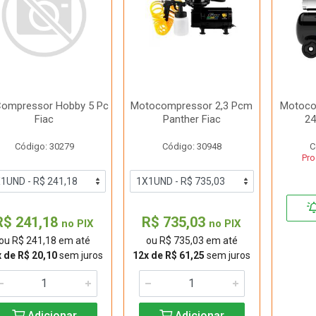
 Compressor Hobby 5 Pc
Motocompressor 2,3 Pcm
Motoco
Fiac
Panther Fiac
24
Código: 30279
Código: 30948
C
Pro
R$ 241,18
R$ 735,03
no PIX
no PIX
ou R$ 241,18 em até
ou R$ 735,03 em até
 de R$ 20,10
sem juros
12x de R$ 61,25
sem juros
Adicionar
Adicionar