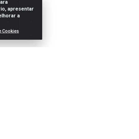
para
io, apresentar
elhorar a
e Cookies