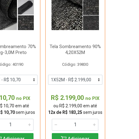
ombreamento 70%
Tela Sombreamento 90%
rg-3,0M Preto
4,20X52M
ódigo: 40190
Código: 39830
10,70
R$ 2.199,00
no PIX
no PIX
$ 10,70 em até
ou R$ 2.199,00 em até
R$ 10,70
sem juros
12x de R$ 183,25
sem juros
Adicionar
Adicionar