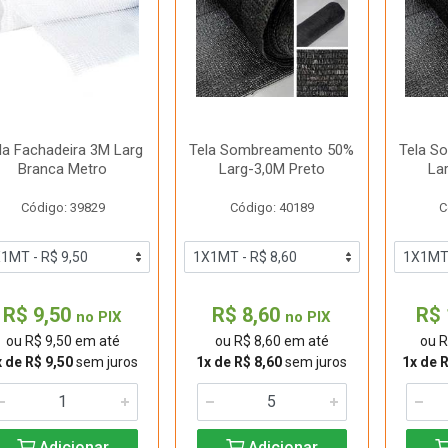
la Fachadeira 3M Larg
Tela Sombreamento 50%
Tela S
Branca Metro
Larg-3,0M Preto
La
Código: 39829
Código: 40189
C
R$ 9,50
R$ 8,60
R$ 
no PIX
no PIX
ou R$ 9,50 em até
ou R$ 8,60 em até
ou R
x de R$ 9,50
sem juros
1x de R$ 8,60
sem juros
1x de 
Adicionar
Adicionar