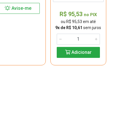
Avise-me
R$ 95,53
no PIX
ou R$ 95,53 em até
9x de R$ 10,61
sem juros
Adicionar