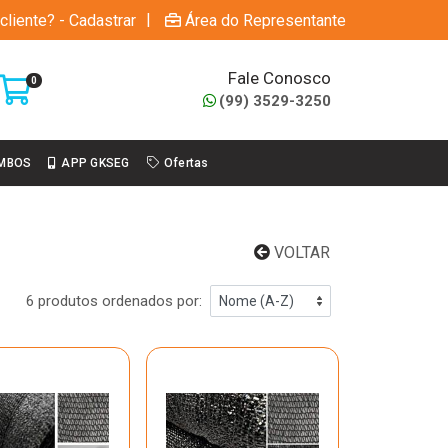
|
cliente? - Cadastrar
Área do Representante
Fale Conosco
0
(99) 3529-3250
MBOS
APP GKSEG
Ofertas
VOLTAR
6 produtos ordenados por: