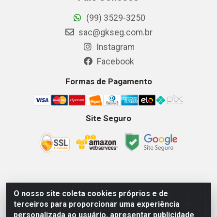
(99) 3529-3250
sac@gkseg.com.br
Instagram
Facebook
Formas de Pagamento
Site Seguro
GKSEG EPI Maquinas e Equipamentos LTDA - Av. Getulio
O nosso site coleta cookies próprios e de
Vargas, 2066 Centro, Imperatriz/MA - CEP 65.903-280 - CNPJ
terceiros para proporcionar uma experiência
11.191.946/0001-07 - Horários: Segunda-Sexta 08as18hs,
personalizada ao usuário, apresentar publicidade