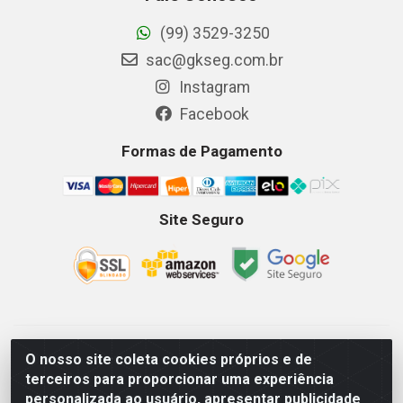
(99) 3529-3250
sac@gkseg.com.br
Instagram
Facebook
Formas de Pagamento
Site Seguro
GKSEG EPI Maquinas e Equipamentos LTDA - Av. Getulio
O nosso site coleta cookies próprios e de
Vargas, 2066 Centro, Imperatriz/MA - CEP 65.903-280 - CNPJ
terceiros para proporcionar uma experiência
11.191.946/0001-07 - Horários: Segunda-Sexta 08as18hs,
personalizada ao usuário, apresentar publicidade