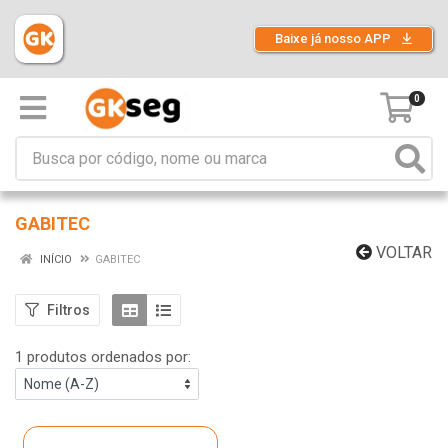
Baixe já nosso APP
0
GABITEC
VOLTAR
INÍCIO
GABITEC
Filtros
1 produtos ordenados por: