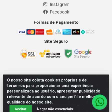
Instagram
Facebook
Formas de Pagamento
Site Seguro
GKSEG EPI Maquinas e Equipamentos LTDA - Av. Getulio
O nosso site coleta cookies próprios e de
Vargas, 2066 Centro, Imperatriz/MA - CEP 65.903-280 - CNPJ
terceiros para proporcionar uma experiência
11.191.946/0001-07 - Horários: Segunda-Sexta 08as18hs,
personalizada ao usuário, apresentar publicidade
Sábados 08as12hs
relevante de acordo com o seu perfil e melhorar a
qualidade do nosso site.
Aceitar
Negar não essenciais