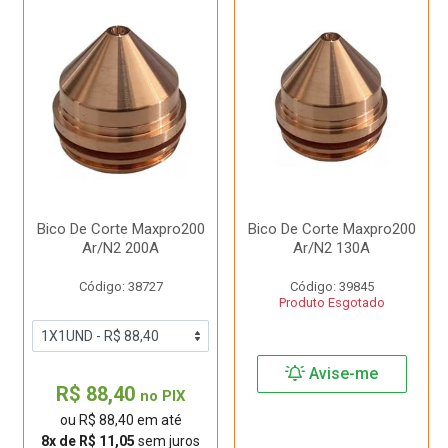
Bico De Corte Maxpro200
Bico De Corte Maxpro200
Ar/N2 200A
Ar/N2 130A
Código: 38727
Código: 39845
Produto Esgotado
Avise-me
R$ 88,40
no PIX
ou R$ 88,40 em até
8x de R$ 11,05
sem juros