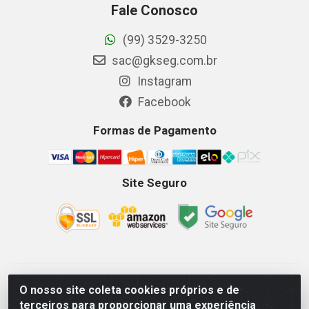
Fale Conosco
(99) 3529-3250
sac@gkseg.com.br
Instagram
Facebook
Formas de Pagamento
Site Seguro
GKSEG EPI Maquinas e Equipamentos LTDA - Av. Getulio
O nosso site coleta cookies próprios e de
Vargas, 2066 Centro, Imperatriz/MA - CEP 65.903-280 - CNPJ
terceiros para proporcionar uma experiência