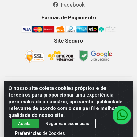
Facebook
Formas de Pagamento
Site Seguro
GKSEG EPI Maquinas e Equipamentos LTDA - Av. Getulio
O nosso site coleta cookies próprios e de
Vargas, 2066 Centro, Imperatriz/MA - CEP 65.903-280 - CNPJ
terceiros para proporcionar uma experiência
11.191.946/0001-07 - Horários: Segunda-Sexta 08as18hs,
personalizada ao usuário, apresentar publicidade
Sábados 08as12hs
relevante de acordo com o seu perfil e melhorar a
qualidade do nosso site.
Aceitar
Negar não essenciais
Preferências de Cookies