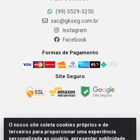
(99) 3529-3250
sac@gkseg.com.br
Instagram
Facebook
Formas de Pagamento
Site Seguro
GKSEG EPI Maquinas e Equipamentos LTDA - Av. Getulio
O nosso site coleta cookies próprios e de
Vargas, 2066 Centro, Imperatriz/MA - CEP 65.903-280 - CNPJ
terceiros para proporcionar uma experiência
11.191.946/0001-07 - Horários: Segunda-Sexta 08as18hs,
personalizada ao usuário, apresentar publicidade