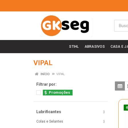
STIHL
ABRASIVOS
CASA E J
VIPAL
INÍCIO
VIPAL
Filtrar por:
Promoções
Lubrificantes
3
Colas e Selantes
3