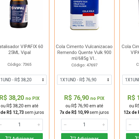
atalisador VIPAFIX 60
Cola Cimento Vulcanizacao
Cola Ci
25ML Vipal
Remendo Quente Vulk 900
VIP
ml/685g VI...
Código: 7365
C
Código: 47697
R$ 38,20
R$ 76,90
R$ 
no PIX
no PIX
ou R$ 38,20 em até
ou R$ 76,90 em até
ou R
 de R$ 12,73
sem juros
7x de R$ 10,99
sem juros
12x de 
Adicionar
Adicionar