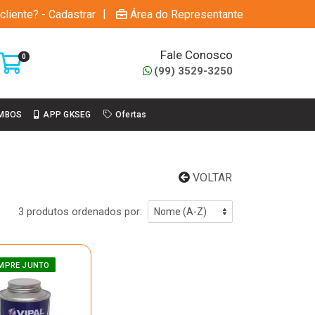
|
cliente? - Cadastrar
Área do Representante
Fale Conosco
0
(99) 3529-3250
MBOS
APP GKSEG
Ofertas
VOLTAR
3 produtos ordenados por:
MPRE JUNTO