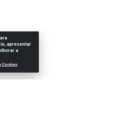
para
io, apresentar
elhorar a
e Cookies