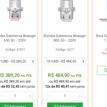
ba Submersa Anauger
Bomba Submersa Anauger
Boia S
650 5G - 220V
800 5G - 220V
1
Código: 27971
Código: 2277
C
Pro
R$ 389,20
R$ 484,90
no PIX
no PIX
ou R$ 389,20 em até
ou R$ 484,90 em até
 de R$ 32,43
sem juros
12x de R$ 40,41
sem juros
Adicionar
Adicionar