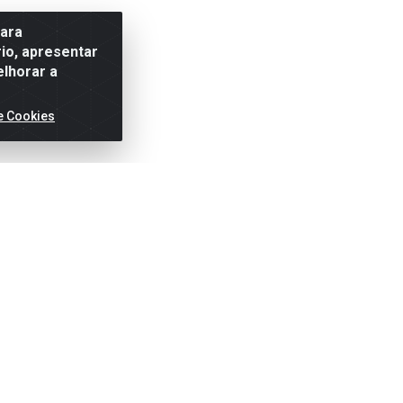
para
io, apresentar
elhorar a
e Cookies