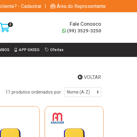
|
cliente? - Cadastrar
Área do Representante
Fale Conosco
0
(99) 3529-3250
MBOS
APP GKSEG
Ofertas
VOLTAR
11 produtos ordenados por: