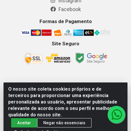
Instagram
Facebook
Formas de Pagamento
Site Seguro
GKSEG EPI Maquinas e Equipamentos LTDA - Av. Getulio
O nosso site coleta cookies próprios e de
Vargas, 2066 Centro, Imperatriz/MA - CEP 65.903-280 - CNPJ
terceiros para proporcionar uma experiência
11.191.946/0001-07 - Horários: Segunda-Sexta 08as18hs,
personalizada ao usuário, apresentar publicidade
Sábados 08as12hs
relevante de acordo com o seu perfil e melhorar a
qualidade do nosso site.
Aceitar
Negar não essenciais