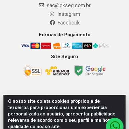
sac@gkseg.com.br
Instagram
Facebook
Formas de Pagamento
Site Seguro
GKSEG EPI Maquinas e Equipamentos LTDA - Av. Getulio
O nosso site coleta cookies próprios e de
Vargas, 2066 Centro, Imperatriz/MA - CEP 65.903-280 - CNPJ
terceiros para proporcionar uma experiência
11.191.946/0001-07 - Horários: Segunda-Sexta 08as18hs,
personalizada ao usuário, apresentar publicidade
Sábados 08as12hs
relevante de acordo com o seu perfil e melhorar a
qualidade do nosso site.