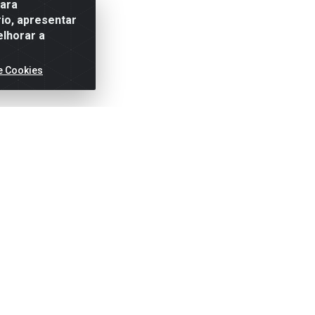
para
io, apresentar
elhorar a
e Cookies