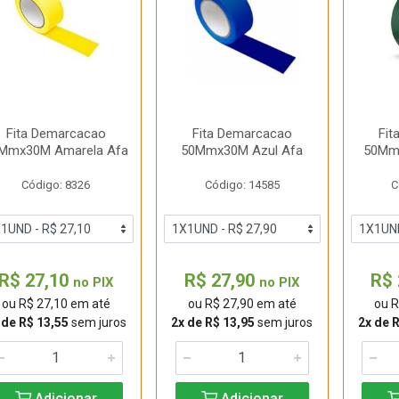
Fita Demarcacao
Fita Demarcacao
Fit
Mmx30M Amarela Afa
50Mmx30M Azul Afa
50Mm
Código: 8326
Código: 14585
C
R$ 27,10
R$ 27,90
R$ 
no PIX
no PIX
ou R$ 27,10 em até
ou R$ 27,90 em até
ou R
 de R$ 13,55
sem juros
2x de R$ 13,95
sem juros
2x de 
Adicionar
Adicionar