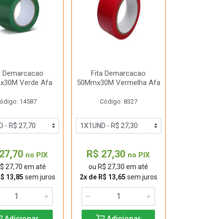
a Demarcacao
Fita Demarcacao
x30M Verde Afa
50Mmx30M Vermelha Afa
ódigo: 14587
Código: 8327
27,70
R$ 27,30
no PIX
no PIX
$ 27,70 em até
ou R$ 27,30 em até
R$ 13,85
sem juros
2x de R$ 13,65
sem juros
Adicionar
Adicionar