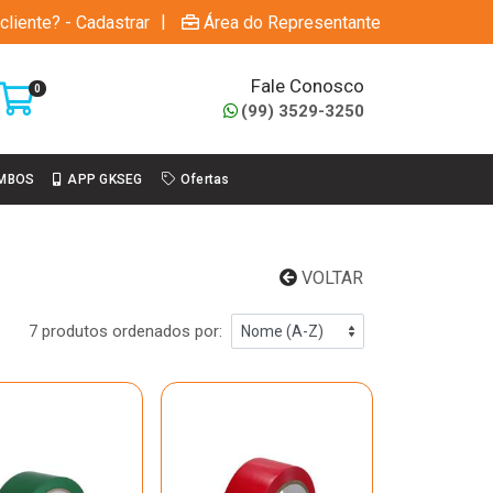
|
cliente? - Cadastrar
Área do Representante
Fale Conosco
0
(99) 3529-3250
MBOS
APP GKSEG
Ofertas
VOLTAR
7 produtos ordenados por: