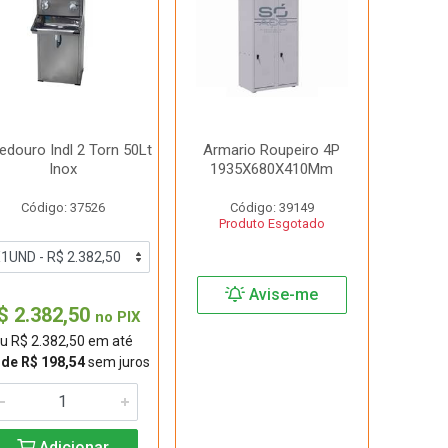
edouro Indl 2 Torn 50Lt
Armario Roupeiro 4P
Inox
1935X680X410Mm
Código: 37526
Código: 39149
Produto Esgotado
Avise-me
$ 2.382,50
no PIX
u R$ 2.382,50 em até
 de R$ 198,54
sem juros
Adicionar