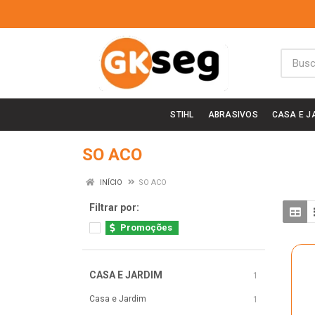
STIHL
ABRASIVOS
CASA E J
SO ACO
INÍCIO
SO ACO
Filtrar por:
Promoções
CASA E JARDIM
1
Casa e Jardim
1