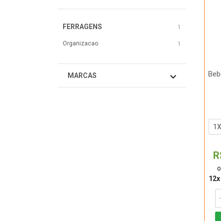
FERRAGENS
1
Organizacao
1
Beb
MARCAS
R
o
12x