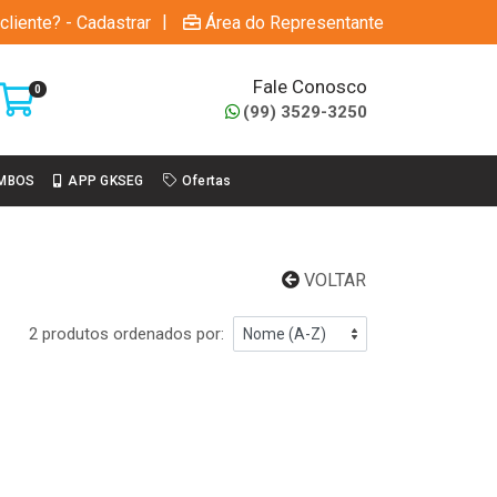
|
cliente? - Cadastrar
Área do Representante
Fale Conosco
0
(99) 3529-3250
MBOS
APP GKSEG
Ofertas
VOLTAR
2 produtos ordenados por: