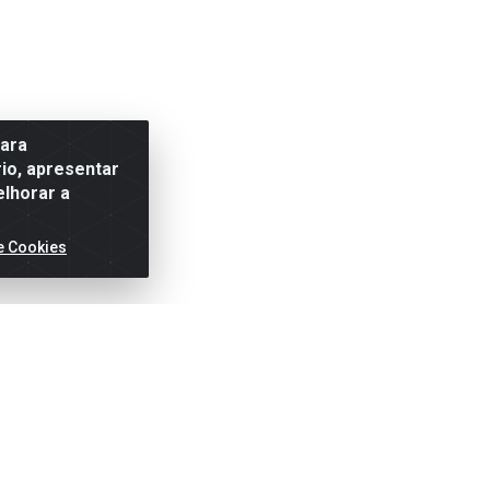
para
io, apresentar
elhorar a
e Cookies