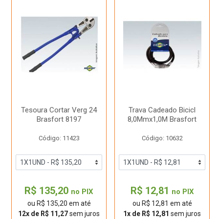
Tesoura Cortar Verg 24
Trava Cadeado Bicicl
Brasfort 8197
8,0Mmx1,0M Brasfort
Código: 11423
Código: 10632
R$ 135,20
R$ 12,81
no PIX
no PIX
ou R$ 135,20 em até
ou R$ 12,81 em até
12x de R$ 11,27
sem juros
1x de R$ 12,81
sem juros