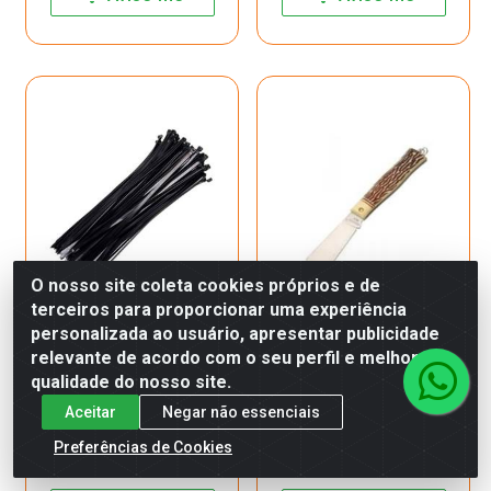
O nosso site coleta cookies próprios e de
terceiros para proporcionar uma experiência
personalizada ao usuário, apresentar publicidade
Abracadeira Nylon
Canivete Inox Chato
relevante de acordo com o seu perfil e melhorar a
4,8X400Mm 1X100Un Preta
Brasfort 8119
qualidade do nosso site.
8874 BRASFORT
Aceitar
Negar não essenciais
Código: 12139
Código: 29656
Produto Esgotado
Produto Esgotado
Preferências de Cookies