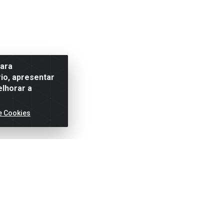
para
io, apresentar
elhorar a
e Cookies