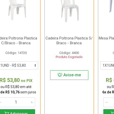
eira Poltrona Plastica
Cadeira Poltrona Plastica S/
Mesa Pla
C/Braco - Branca
Braco - Branca
Código: 14720
Código: 4400
Produto Esgotado
Avise-me
R$ 53,80
R$ 
no PIX
ou R$ 53,80 em até
ou R
 de R$ 10,76
sem juros
6x de 
Adicionar