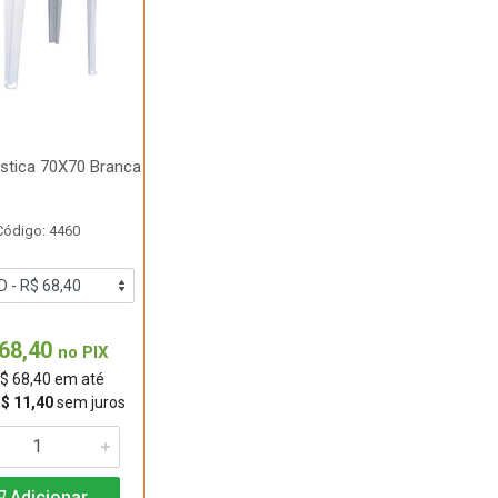
stica 70X70 Branca
Código: 4460
68,40
no PIX
$ 68,40 em até
R$ 11,40
sem juros
Adicionar